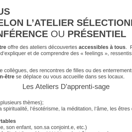
US
ELON L’ATELIER SÉLECTIO
NFÉRENCE
OU
PRÉSENTIEL
tre
offre des ateliers découvertes
accessibles à tous
. 
 d’expliquer et de comprendre des « feelings », ressen
re collègues, des rencontres de filles ou des enterrements
-être
se déplace ou vous accueille dans ses locaux.
Les Ateliers D’apprenti-sage
 plusieurs thèmes);
 spiritualité, l’ésotérisme, la méditation, l’âme, les êtres
tables
, son enfant, son.sa conjoint.e, etc.)