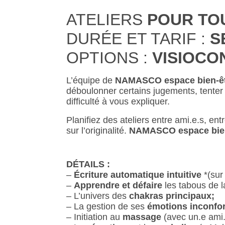
ATELIERS
POUR TO
DURÉE ET TARIF :
S
OPTIONS :
VISIOCO
L’équipe de
NAMASCO espace bien-ê
déboulonner certains jugements, tenter
difficulté à vous expliquer.
Planifiez des ateliers entre ami.e.s, ent
sur l’originalité.
NAMASCO espace bien
DÉTAILS :
–
Écriture automatique intuitive
*(sur
–
Apprendre et défaire
les tabous de la
– L’univers des
chakras principaux;
– La gestion de ses
émotions inconfor
– Initiation au
massage
(avec un.e ami.e